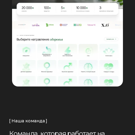
Наша команда
К
о
м
а
н
д
а
,
к
о
т
о
р
а
я
р
а
б
о
т
а
е
т
н
а