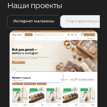
Н
а
ш
и
п
р
о
е
к
т
ы
Интернет магазины
Корпоративные са
Интернет магазин
KidsTools
Сделано за
Цена:
750 000 тенге
Срок:
10-12 дней
Посмотреть сайт