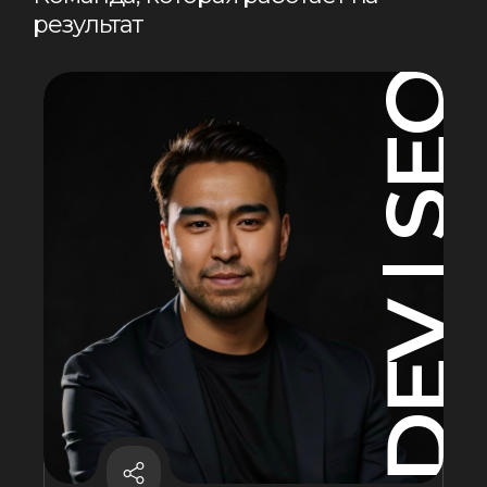
р
е
з
у
л
ь
т
а
т
DEV | SEO